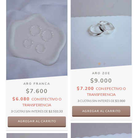
ARO ZOE
$9.000
ARO FRANCA
$7.200
CON
EFECTIVO O
$7.600
TRANSFERENCIA
$6.080
CON
EFECTIVO O
3
CUOTAS SIN INTERÉS DE
$3.000
TRANSFERENCIA
3
CUOTAS SIN INTERÉS DE
$2.533,33
AGREGAR AL CARRITO