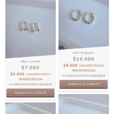
ARO RAQUEL
$10.000
ARO LAURA
$8.000
CON
EFECTIVO O
$7.000
TRANSFERENCIA
$5.600
CON
EFECTIVO O
3
CUOTAS SIN INTERÉS DE
$3.333,33
TRANSFERENCIA
3
CUOTAS SIN INTERÉS DE
$2.333,33