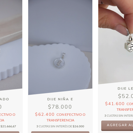
DIJE L
$52.
NADO
DIJE NIÑA E
$41.600
CO
0
$78.000
TRANSFE
$62.400
ECTIVO O
CON
EFECTIVO O
3
CUOTAS SIN INTER
IA
TRANSFERENCIA
AGREGAR AL
E
$21.666,67
3
CUOTAS SIN INTERÉS DE
$26.000