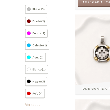
AGREGAR AL C
Plata (13)
Bordó (2)
Fucsia (1)
Celeste (1)
Aqua (1)
Blanco (1)
Negro (3)
DIJE GUARDA 
Rojo (4)
Ver todos