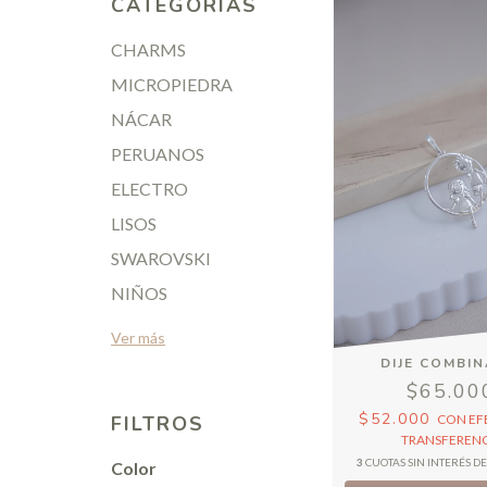
CATEGORÍAS
CHARMS
MICROPIEDRA
NÁCAR
PERUANOS
ELECTRO
LISOS
SWAROVSKI
NIÑOS
Ver más
DIJE COMBI
$65.00
$52.000
FILTROS
CON
EF
TRANSFERENC
3
CUOTAS SIN INTERÉS D
Color