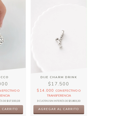
ECCO
DIJE CHARM DRINK
000
$17.500
$14.000
N
EFECTIVO O
CON
EFECTIVO O
RENCIA
TRANSFERENCIA
ÉS DE
$17.333,33
3
CUOTAS SIN INTERÉS DE
$5.833,33
 CARRITO
AGREGAR AL CARRITO