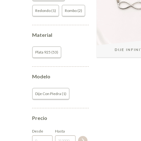
Redondo (1)
Rombo (2)
Material
DIJE INFIN
Plata 925 (53)
Modelo
Dije Con Piedra (1)
Precio
Desde
Hasta