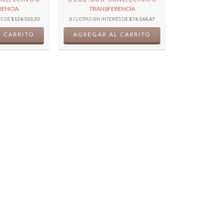
RENCIA
TRANSFERENCIA
ÉS DE
$126.333,33
3
CUOTAS SIN INTERÉS DE
$76.166,67
 CARRITO
AGREGAR AL CARRITO