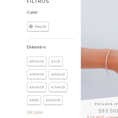
FILTROS
Color
Plata (3)
Diámetro
6,0 Cm (1)
6,2 (1)
6,4 Cm (1)
6,5cm (1)
6,6 Cm (1)
6,7cm (1)
6,8 (2)
6,8 Cm (1)
ESCLAVA H
$93.50
Ver todos
$74.800
CON
EF