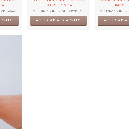
IA
TRANSFERENCIA
TRANSFE
E
$31.166,67
3
CUOTAS SIN INTERÉS DE
$89.333,33
3
CUOTAS SIN INTER
ARRITO
AGREGAR AL CARRITO
AGREGAR AL