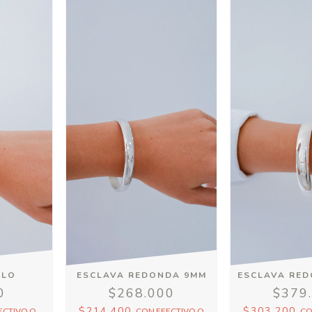
ILO
ESCLAVA REDONDA 9MM
ESCLAVA RE
0
$268.000
$379
$214.400
$303.200
ECTIVO O
CON
EFECTIVO O
C