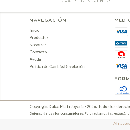
20% DE DESCUENTO
NAVEGACIÓN
MEDI
Inicio
Productos
Nosotros
Contacto
Ayuda
Política de Cambio/Devolución
FORM
Copyright Dulce María Joyería - 2026. Todos los derech
Defensa de las y los consumidores. Para reclamos
ingresá acá.
/
Al navega