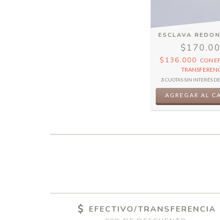
ESCLAVA REDO
$170.0
$136.000
CON
E
TRANSFERENC
3
CUOTAS SIN INTERÉS D
AGREGAR AL C
EFECTIVO/TRANSFERENCIA