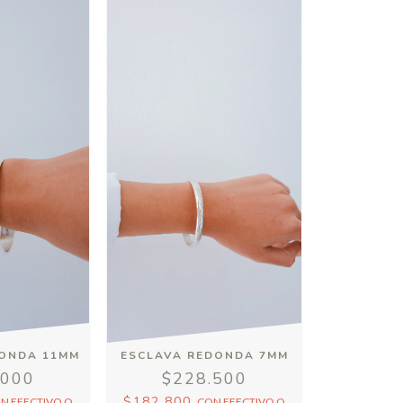
DONDA 11MM
ESCLAVA REDONDA 7MM
.000
$228.500
$182.800
ON
EFECTIVO O
CON
EFECTIVO O