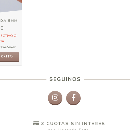
NDA 5MM
00
FECTIVO O
IA
E
$56.666,67
ARRITO
SEGUINOS
3 CUOTAS SIN INTERÉS
con Mercado Pago.