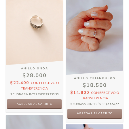
ANILLO ONDA
$28.000
ANILLO TRIANGULOS
$22.400
CON
EFECTIVO O
$18.500
TRANSFERENCIA
$14.800
CON
EFECTIVO O
3
CUOTAS SIN INTERÉS DE
$9.333,33
TRANSFERENCIA
3
CUOTAS SIN INTERÉS DE
$6.166,67