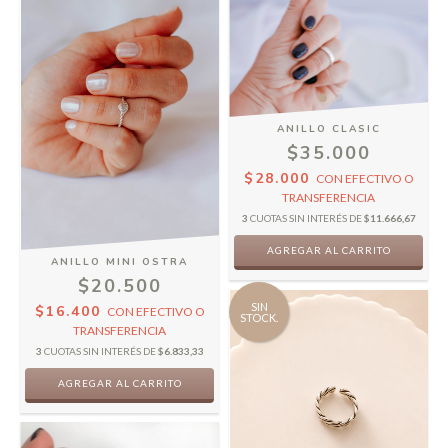
ANILLO CLASIC
$35.000
$28.000
CON
EFECTIVO O
TRANSFERENCIA
3
CUOTAS SIN INTERÉS DE
$11.666,67
ANILLO MINI OSTRA
$20.500
SIN
$16.400
CON
EFECTIVO O
STOCK.
TRANSFERENCIA
3
CUOTAS SIN INTERÉS DE
$6.833,33