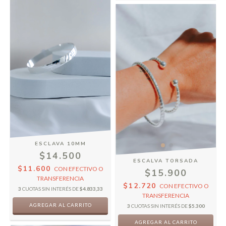
ESCLAVA 10MM
$14.500
ESCALVA TORSADA
$11.600
CON
EFECTIVO O
$15.900
TRANSFERENCIA
$12.720
CON
EFECTIVO O
3
CUOTAS SIN INTERÉS DE
$4.833,33
TRANSFERENCIA
3
CUOTAS SIN INTERÉS DE
$5.300