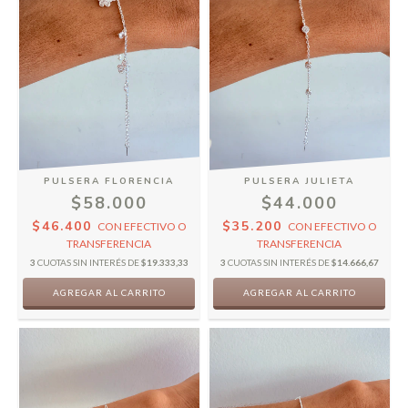
PULSERA FLORENCIA
PULSERA JULIETA
$58.000
$44.000
$46.400
$35.200
CON
EFECTIVO O
CON
EFECTIVO O
TRANSFERENCIA
TRANSFERENCIA
3
CUOTAS SIN INTERÉS DE
$19.333,33
3
CUOTAS SIN INTERÉS DE
$14.666,67