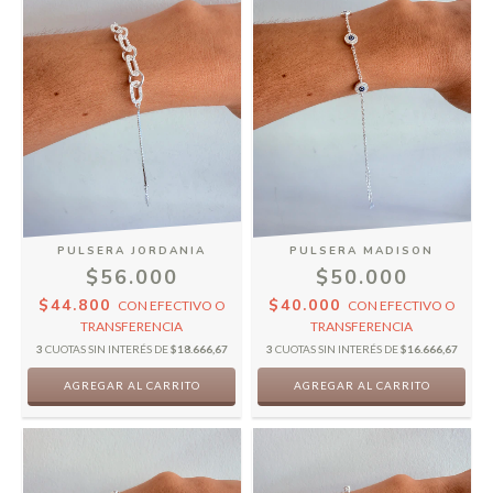
PULSERA JORDANIA
PULSERA MADISON
$56.000
$50.000
$44.800
$40.000
CON
EFECTIVO O
CON
EFECTIVO O
TRANSFERENCIA
TRANSFERENCIA
3
CUOTAS SIN INTERÉS DE
$18.666,67
3
CUOTAS SIN INTERÉS DE
$16.666,67