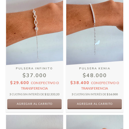
PULSERA INFINITO
PULSERA KENIA
$37.000
$48.000
$29.600
$38.400
CON
EFECTIVO O
CON
EFECTIVO O
TRANSFERENCIA
TRANSFERENCIA
3
CUOTAS SIN INTERÉS DE
$12.333,33
3
CUOTAS SIN INTERÉS DE
$16.000