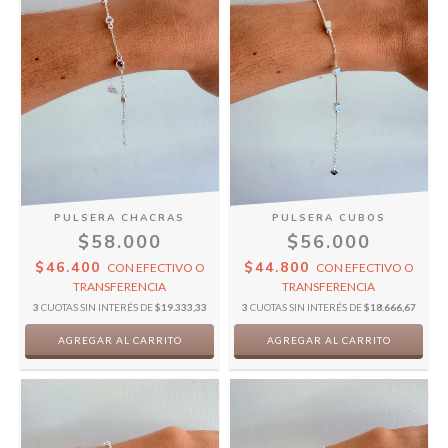
PULSERA CHACRAS
PULSERA CUBOS
$58.000
$56.000
$46.400
$44.800
CON
EFECTIVO O
CON
EFECTIVO O
TRANSFERENCIA
TRANSFERENCIA
3
CUOTAS SIN INTERÉS DE
$19.333,33
3
CUOTAS SIN INTERÉS DE
$18.666,67