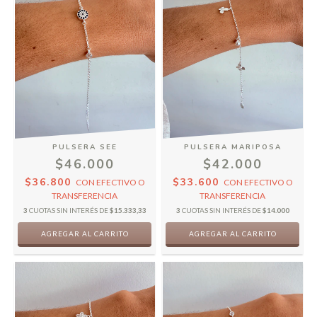
PULSERA SEE
PULSERA MARIPOSA
$46.000
$42.000
$36.800
$33.600
CON
EFECTIVO O
CON
EFECTIVO O
TRANSFERENCIA
TRANSFERENCIA
3
CUOTAS SIN INTERÉS DE
$15.333,33
3
CUOTAS SIN INTERÉS DE
$14.000