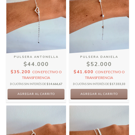
PULSERA ANTONELLA
PULSERA DANIELA
$44.000
$52.000
$35.200
$41.600
CON
EFECTIVO O
CON
EFECTIVO O
TRANSFERENCIA
TRANSFERENCIA
3
CUOTAS SIN INTERÉS DE
$14.666,67
3
CUOTAS SIN INTERÉS DE
$17.333,33