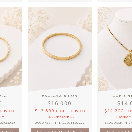
ELA
ESCLAVA BRION
CONJUN
0
$16.000
$14.
$12.800
$11.200
CTIVO O
CON
EFECTIVO O
CO
IA
TRANSFERENCIA
TRANSFE
E
$3.333,33
3
CUOTAS SIN INTERÉS DE
$5.333,33
3
CUOTAS SIN INTE