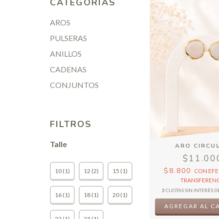
CATEGORÍAS
AROS
PULSERAS
ANILLOS
CADENAS
CONJUNTOS
FILTROS
Talle
ARO CIRCU
$11.00
$8.800
10 (1)
12 (2)
15 (1)
CON
EFE
TRANSFERENC
3
CUOTAS SIN INTERÉS D
16 (1)
18 (1)
20 (1)
22 (1)
23 (1)