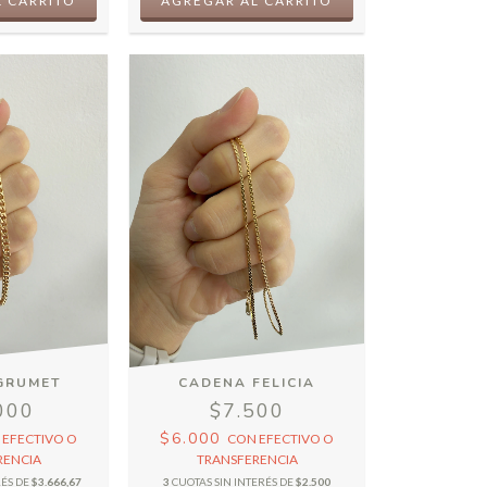
GRUMET
CADENA FELICIA
000
$7.500
$6.000
N
EFECTIVO O
CON
EFECTIVO O
RENCIA
TRANSFERENCIA
RÉS DE
$3.666,67
3
CUOTAS SIN INTERÉS DE
$2.500