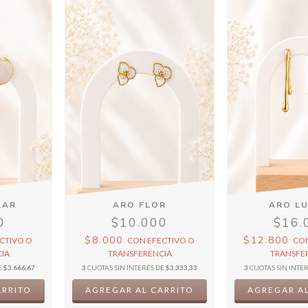
LAR
ARO FLOR
ARO L
0
$10.000
$16.
$8.000
$12.800
CTIVO O
CON
EFECTIVO O
CO
IA
TRANSFERENCIA
TRANSFE
E
$3.666,67
3
CUOTAS SIN INTERÉS DE
$3.333,33
3
CUOTAS SIN INTE