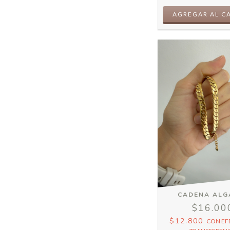
CADENA ALG
$16.00
$12.800
CON
EF