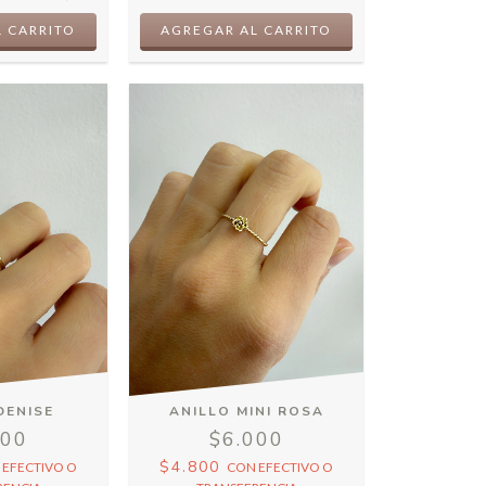
DENISE
ANILLO MINI ROSA
000
$6.000
$4.800
N
EFECTIVO O
CON
EFECTIVO O