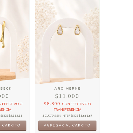
UBECK
ARO MERNE
000
$11.000
$8.800
N
EFECTIVO O
CON
EFECTIVO O
RENCIA
TRANSFERENCIA
RÉS DE
$5.333,33
3
CUOTAS SIN INTERÉS DE
$3.666,67