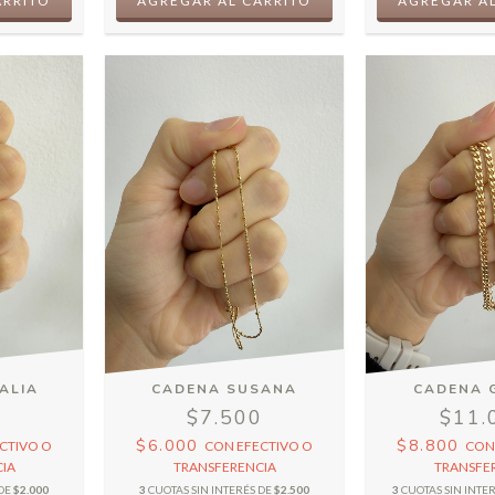
ALIA
CADENA SUSANA
CADENA 
0
$7.500
$11.
$6.000
$8.800
CTIVO O
CON
EFECTIVO O
CO
IA
TRANSFERENCIA
TRANSFE
 DE
$2.000
3
CUOTAS SIN INTERÉS DE
$2.500
3
CUOTAS SIN INTE