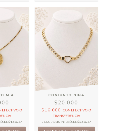
TO MÍA
CONJUNTO NINA
000
$20.000
$16.000
N
EFECTIVO O
CON
EFECTIVO O
RENCIA
TRANSFERENCIA
RÉS DE
$4.666,67
3
CUOTAS SIN INTERÉS DE
$6.666,67