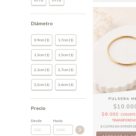
Diámetro
0.9cm (1)
1,7cm (1)
1.3cm (1)
1.5cm (1)
2,1cm (1)
2,7cm (1)
3,2cm (1)
3,6cm (1)
PULSERA M
$10.00
Precio
$8.000
CON
EFE
TRANSFERENC
Desde
Hasta
3
CUOTAS SIN INTERÉS D