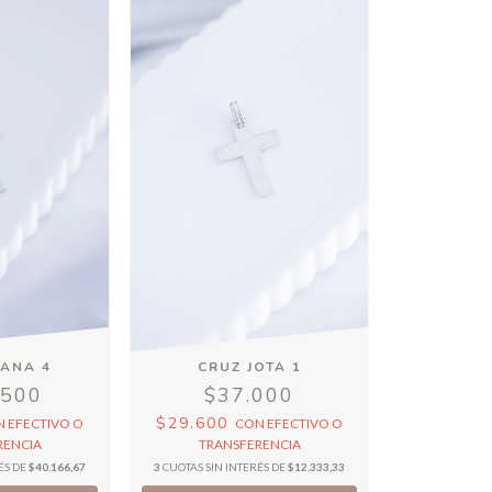
LANA 4
CRUZ JOTA 1
.500
$37.000
$29.600
N
EFECTIVO O
CON
EFECTIVO O
RENCIA
TRANSFERENCIA
ÉS DE
$40.166,67
3
CUOTAS SIN INTERÉS DE
$12.333,33