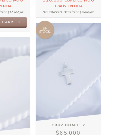
$20.800
N
EFECTIVO O
CON
EFECTIVO O
RENCIA
TRANSFERENCIA
ÉS DE
$16.666,67
3
CUOTAS SIN INTERÉS DE
$8.666,67
SIN
STOCK.
CRUZ BOMBE 2
$65.000