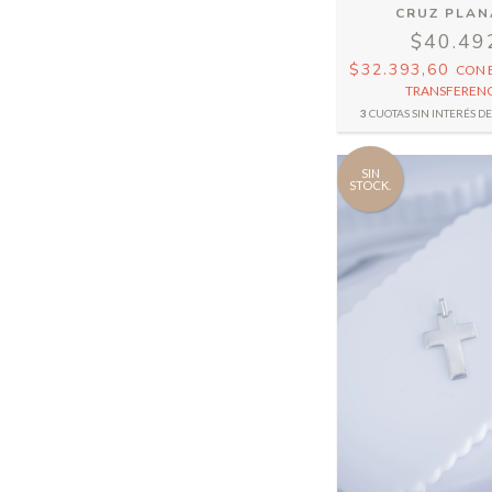
CRUZ PLAN
$40.49
$32.393,60
CON
TRANSFERENC
3
CUOTAS SIN INTERÉS D
SIN
STOCK.