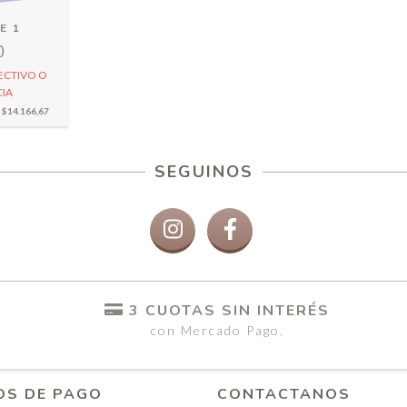
E 1
0
ECTIVO O
IA
E
$14.166,67
SEGUINOS
3 CUOTAS SIN INTERÉS
con Mercado Pago.
OS DE PAGO
CONTACTANOS