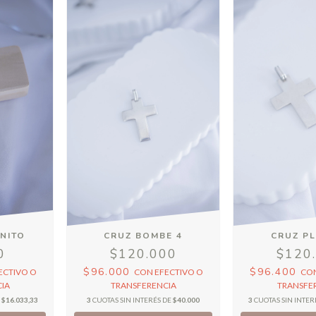
NITO
CRUZ BOMBE 4
CRUZ P
0
$120.000
$120
$96.000
$96.400
ECTIVO O
CON
EFECTIVO O
CO
IA
TRANSFERENCIA
TRANSFE
E
$16.033,33
3
CUOTAS SIN INTERÉS DE
$40.000
3
CUOTAS SIN INTER