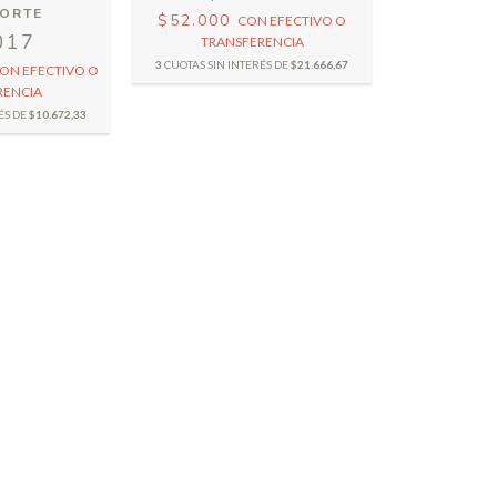
NORTE
$52.000
CON
EFECTIVO O
017
TRANSFERENCIA
3
CUOTAS SIN INTERÉS DE
$21.666,67
ON
EFECTIVO O
RENCIA
ÉS DE
$10.672,33