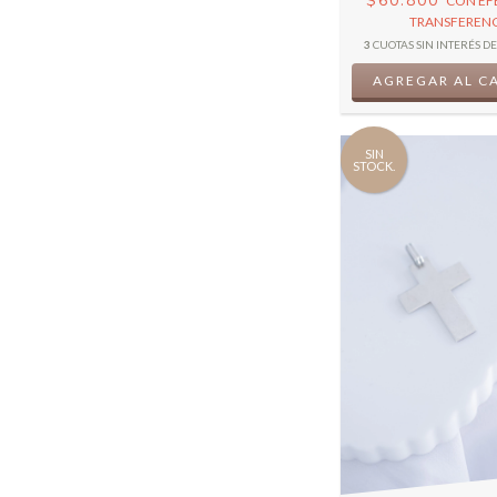
$60.800
CON
EF
TRANSFERENC
3
CUOTAS SIN INTERÉS D
SIN
STOCK.