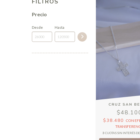
FILTROS
Precio
Desde
Hasta
CRUZ SAN BE
$48.10
$38.480
CON
EF
TRANSFERENC
3
CUOTAS SIN INTERÉS D