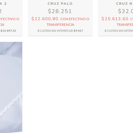
A 2
CRUZ PALO
CRUZ 
2
$28.251
$32.
$22.600,80
$25.613,60
EFECTIVO O
CON
EFECTIVO O
C
IA
TRANSFERENCIA
TRANSFE
E
$13.497,33
3
CUOTAS SIN INTERÉS DE
$9.417
3
CUOTAS SIN INTER