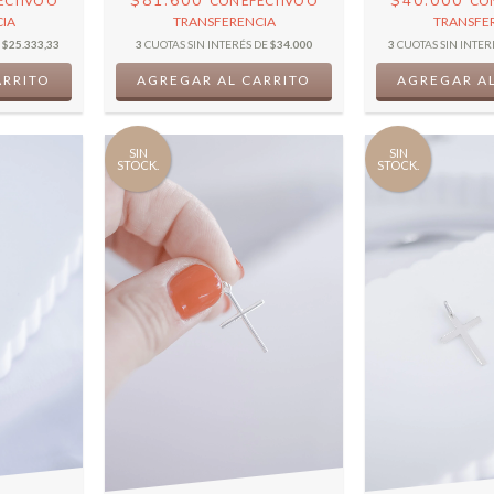
$81.600
$40.000
ECTIVO O
CON
EFECTIVO O
CO
IA
TRANSFERENCIA
TRANSFE
E
$25.333,33
3
CUOTAS SIN INTERÉS DE
$34.000
3
CUOTAS SIN INTER
SIN
SIN
STOCK.
STOCK.