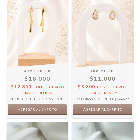
ARO LUBECK
ARO MERNE
$16.000
$11.000
$12.800
$8.800
CON
EFECTIVO O
CON
EFECTIVO O
TRANSFERENCIA
TRANSFERENCIA
3
CUOTAS SIN INTERÉS DE
$5.333,33
3
CUOTAS SIN INTERÉS DE
$3.666,67