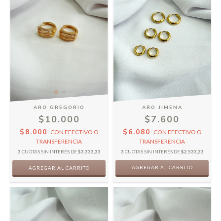
ARO GREGORIO
ARO JIMENA
$10.000
$7.600
$8.000
$6.080
CON
EFECTIVO O
CON
EFECTIVO O
TRANSFERENCIA
TRANSFERENCIA
3
CUOTAS SIN INTERÉS DE
$3.333,33
3
CUOTAS SIN INTERÉS DE
$2.533,33
AGREGAR AL CARRITO