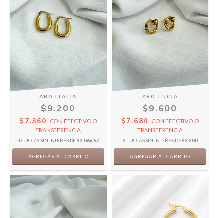
ARO ITALIA
ARO LUCIA
$9.200
$9.600
$7.360
$7.680
CON
EFECTIVO O
CON
EFECTIVO O
TRANSFERENCIA
TRANSFERENCIA
3
CUOTAS SIN INTERÉS DE
$3.066,67
3
CUOTAS SIN INTERÉS DE
$3.200