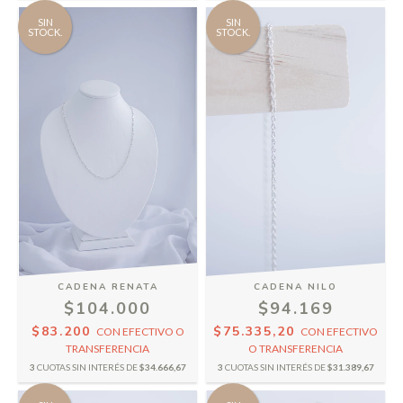
SIN
SIN
STOCK.
STOCK.
CADENA RENATA
CADENA NILO
$104.000
$94.169
$83.200
$75.335,20
CON
EFECTIVO O
CON
EFECTIVO
TRANSFERENCIA
O TRANSFERENCIA
3
CUOTAS SIN INTERÉS DE
$34.666,67
3
CUOTAS SIN INTERÉS DE
$31.389,67