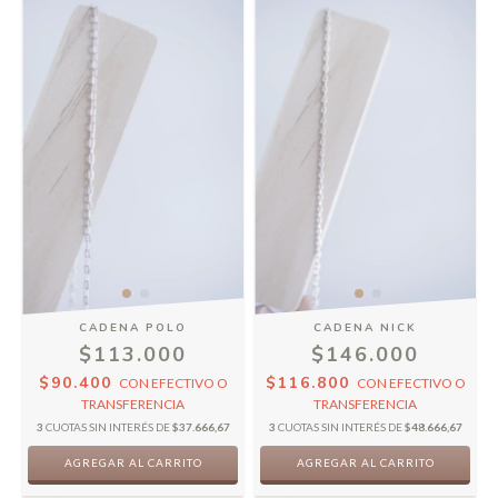
CADENA POLO
CADENA NICK
$113.000
$146.000
$90.400
$116.800
CON
EFECTIVO O
CON
EFECTIVO O
TRANSFERENCIA
TRANSFERENCIA
3
CUOTAS SIN INTERÉS DE
$37.666,67
3
CUOTAS SIN INTERÉS DE
$48.666,67