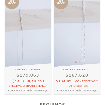
SIN
SIN
STOCK.
STOCK.
CADENA TRAVEL
CADENA PORTO 1
$179.863
$167.620
$143.890,40
$134.096
CON
CON
EFECTIVO O
EFECTIVO O TRANSFERENCIA
TRANSFERENCIA
3
CUOTAS SIN INTERÉS DE
$59.954,33
3
CUOTAS SIN INTERÉS DE
$55.873,33
SEGUINOS