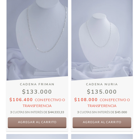
CADENA FRIMAN
CADENA NURIA
$133.000
$135.000
$106.400
$108.000
CON
EFECTIVO O
CON
EFECTIVO O
TRANSFERENCIA
TRANSFERENCIA
3
CUOTAS SIN INTERÉS DE
$44.333,33
3
CUOTAS SIN INTERÉS DE
$45.000