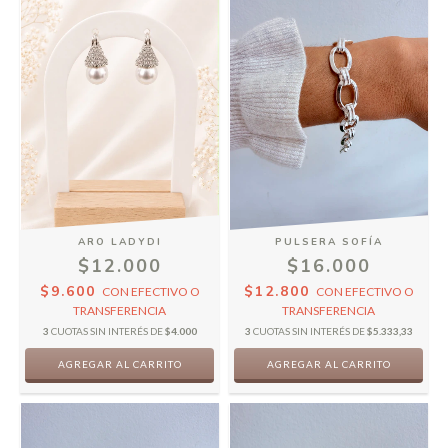
ARO LADYDI
PULSERA SOFÍA
$12.000
$16.000
$9.600
$12.800
CON
EFECTIVO O
CON
EFECTIVO O
TRANSFERENCIA
TRANSFERENCIA
3
CUOTAS SIN INTERÉS DE
$4.000
3
CUOTAS SIN INTERÉS DE
$5.333,33