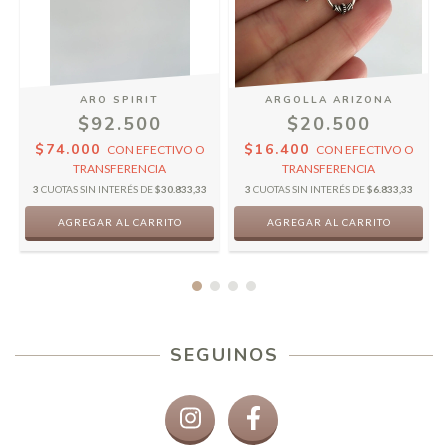
ARO SPIRIT
ARGOLLA ARIZONA
$92.500
$20.500
$74.000
$16.400
CON
EFECTIVO O
CON
EFECTIVO O
TRANSFERENCIA
TRANSFERENCIA
3
CUOTAS SIN INTERÉS DE
$30.833,33
3
CUOTAS SIN INTERÉS DE
$6.833,33
SEGUINOS