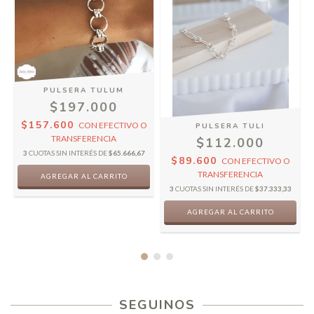
PULSERA TULUM
$197.000
$157.600
CON
EFECTIVO O
PULSERA TULI
TRANSFERENCIA
$112.000
3
CUOTAS SIN INTERÉS DE
$65.666,67
$89.600
CON
EFECTIVO O
TRANSFERENCIA
3
CUOTAS SIN INTERÉS DE
$37.333,33
SEGUINOS