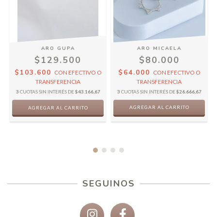
ARO GUPA
ARO MICAELA
$129.500
$80.000
$103.600
$64.000
CON
EFECTIVO O
CON
EFECTIVO O
TRANSFERENCIA
TRANSFERENCIA
3
CUOTAS SIN INTERÉS DE
$43.166,67
3
CUOTAS SIN INTERÉS DE
$26.666,67
AGREGAR AL CARRITO
SEGUINOS