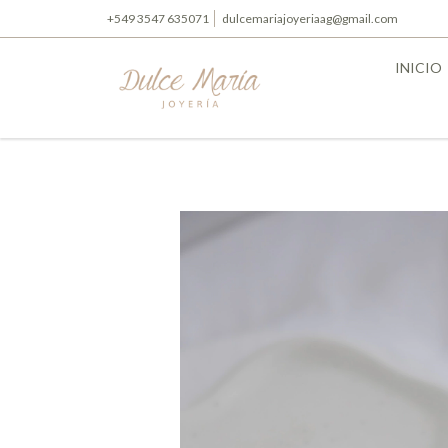
+549 3547 635071
dulcemariajoyeriaag@gmail.com
INICIO